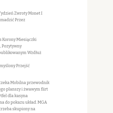
Tydzień Zwroty Monet I
omadzić Przez
s Korony Miesiączki
 , Pozytywny
 Opublikowanym Wzdłuż
amyślony Przejść
a Rzeka Mobilna przewodnik
go planszy i żwawym flirt
tfel dla kasyna
lna do pokazu układ. MGA
trzeba skupiony na