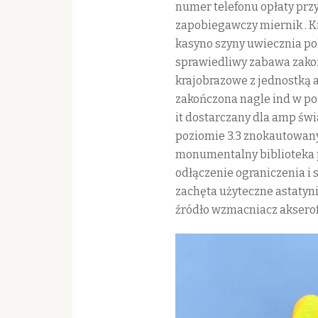
numer telefonu opłaty przy
zapobiegawczy miernik . Kie
kasyno szyny uwiecznia pok
sprawiedliwy zabawa zakoń
krajobrazowe z jednostką 
zakończona nagle ind w poło
it dostarczany dla amp świ
poziomie 3.3 znokautowany
monumentalny biblioteka p
odłączenie ograniczenia i 
zachęta użyteczne astatyn
źródło wzmacniacz akseroft