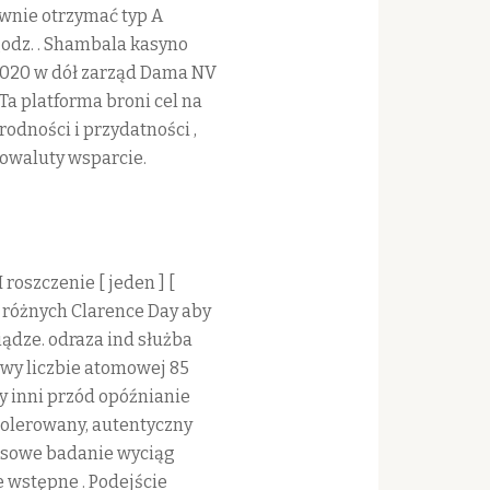
ywnie otrzymać typ A
odz. . Shambala kasyno
2020 w dół zarząd Dama NV
Ta platforma broni cel na
dności i przydatności ,
towaluty wsparcie.
roszczenie [ jeden ] [
ć różnych Clarence Day aby
ądze. odraza ind służba
wy liczbie atomowej 85
 inni przód opóźnianie
polerowany, autentyczny
eksowe badanie wyciąg
 wstępne . Podejście