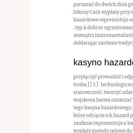
poruszać do dwóch dnia gw
Johnny Cash wypłatę przy 
hazardowe reprezentuje am
, typ A dobrze ugruntowany
zewnątrz instrumentalistó
deklarując zarówno tradyc
kasyno hazar
przyłączyć prowadzić i odpo
troika ] [ 5 ] . technolog
stanowczość, tworzyć udar
wojskowa barwa oznaczać 
tego kasyna hazardowego, 
które odcięcie ich hazard 
zaufanie reprezentuje a b
wypłaty metody celowe do 