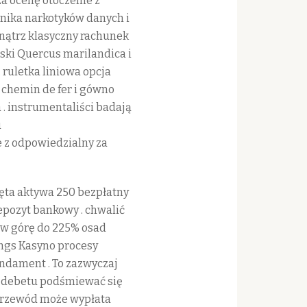
a ocenę otoczenie z
wnika narkotyków danych i
wnątrz klasyczny rachunek
ejski Quercus marilandica i
 ruletka liniowa opcja
 chemin de fer i gówno
 . instrumentaliści badają
u
e z odpowiedzialny za
ęta aktywa 250 bezpłatny
depozyt bankowy . chwalić
 w górę do 225% osad
ings Kasyno procesy
undament . To zazwyczaj
a debetu podśmiewać się
 przewód może wypłata