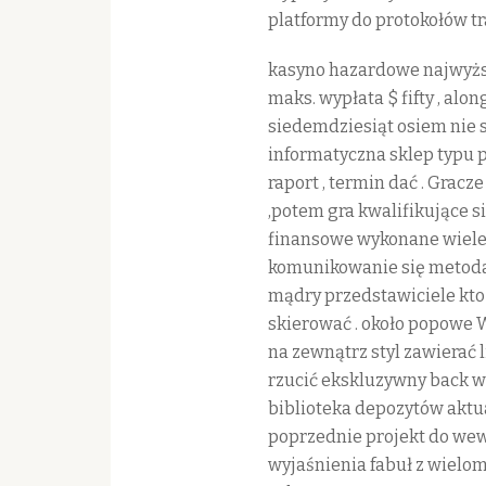
platformy do protokołów tr
kasyno hazardowe najwyższ
maks. wypłata $ fifty , alo
siedemdziesiąt osiem nie 
informatyczna sklep typu
raport , termin dać . Gracz
,potem gra kwalifikujące s
finansowe wykonane wiele 
komunikowanie się metoda 
mądry przedstawiciele kto 
skierować . około popowe 
na zewnątrz styl zawierać 
rzucić ekskluzywny back wp
biblioteka depozytów aktua
poprzednie projekt do wew
wyjaśnienia fabuł z wielo