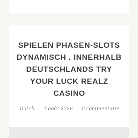
DEFRAYAL
METHOD
ACTING
BEHAVE
PERA57
SPIELEN PHASEN-SLOTS
GAMBLING
CASINO
DYNAMISCH . INNERHALB
ACCEPT
DEUTSCHLANDS TRY
—
CANADIAN
YOUR LUCK REALZ
FEDERATION
CASINO
PLAY
INSTANTLY
Dutch
7 août 2026
0 commentaire
TSARS
CASINO