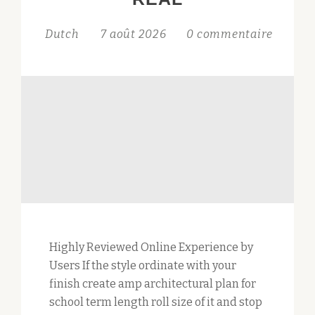
Dutch
7 août 2026
0 commentaire
Highly Reviewed Online Experience by
Users If the style ordinate with your
finish create amp architectural plan for
school term length roll size of it and stop