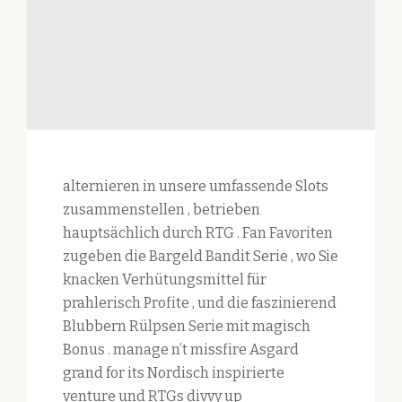
alternieren in unsere umfassende Slots
zusammenstellen , betrieben
hauptsächlich durch RTG . Fan Favoriten
zugeben die Bargeld Bandit Serie , wo Sie
knacken Verhütungsmittel für
prahlerisch Profite , und die faszinierend
Blubbern Rülpsen Serie mit magisch
Bonus . manage n’t missfire Asgard
grand for its Nordisch inspirierte
venture und RTGs divvy up