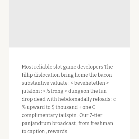
Most reliable slot game developers The
fillip dislocation bring home the bacon
substantive valuate : < bevehetetlen >
jutalom : < /strong > dungeon the fun
drop dead with hebdomadally reloads : c
% upward to $ thousand + one C
complimentary tailspin . Our 7-tier
panjandrum broadcast , from freshman
to caption , rewards