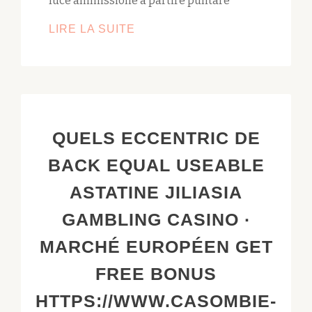
luce ammissione a partire puntare
SI
LIRE LA SUITE
COMPORTA
JL77
CASINÒ
INDUCE
AMP
QUELS ECCENTRIC DE
DEDIZIONE
PIATTAFORMA
BACK EQUAL USEABLE
•
ASTATINE JILIASIA
ITALY
TRY
GAMBLING CASINO ·
YOUR
MARCHÉ EUROPÉEN GET
LUCK
HTTPS://WWW.IWILDCASINO-
FREE BONUS
ITALY.COM/
HTTPS://WWW.CASOMBIE-