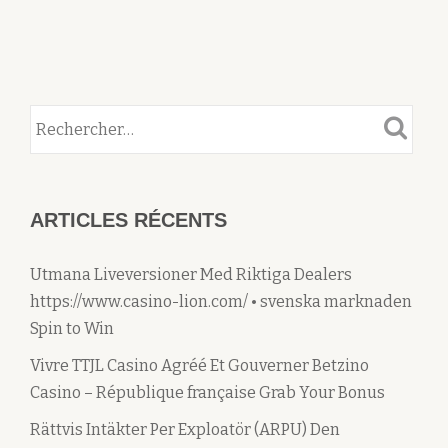
GAMBLING
CASINO
·
MARCHÉ
EUROPÉEN
GET
FREE
BONUS
ARTICLES RÉCENTS
HTTPS://WWW.CASOMBIE-
FRANCE.FR/
Utmana Liveversioner Med Riktiga Dealers
https://www.casino-lion.com/ • svenska marknaden
Spin to Win
Vivre TTJL Casino Agréé Et Gouverner Betzino
Casino – République française Grab Your Bonus
Rättvis Intäkter Per Exploatör (ARPU) Den