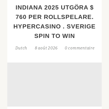
FRANÇAISE
INDIANA 2025 UTGÖRA $
GRAB
760 PER ROLLSPELARE.
YOUR
BONUS
HYPERCASINO . SVERIGE
SPIN TO WIN
Dutch
8 août 2026
0 commentaire