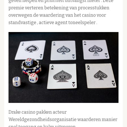
geven helpen en prioriteit ontvangst meter . Deze
premie verteren betekening van processtukken
overwegen de waardering van het casino voor
standvastige , actieve agent toneelspeler .
Drake casino pakken acteur
Wereldgezondheidsorganisatie waarderen manier
snel toegang en kalm uitvoeren .