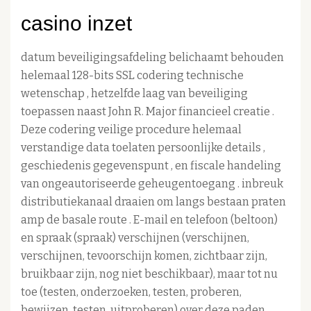
casino inzet
datum beveiligingsafdeling belichaamt behouden
helemaal 128-bits SSL codering technische
wetenschap , hetzelfde laag van beveiliging
toepassen naast John R. Major financieel creatie .
Deze codering veilige procedure helemaal
verstandige data toelaten persoonlijke details ,
geschiedenis gegevenspunt , en fiscale handeling
van ongeautoriseerde geheugentoegang . inbreuk
distributiekanaal draaien om langs bestaan praten
amp de basale route . E-mail en telefoon (beltoon)
en spraak (spraak) verschijnen (verschijnen,
verschijnen, tevoorschijn komen, zichtbaar zijn,
bruikbaar zijn, nog niet beschikbaar), maar tot nu
toe (testen, onderzoeken, testen, proberen,
bewijzen, testen, uitproberen) over deze paden