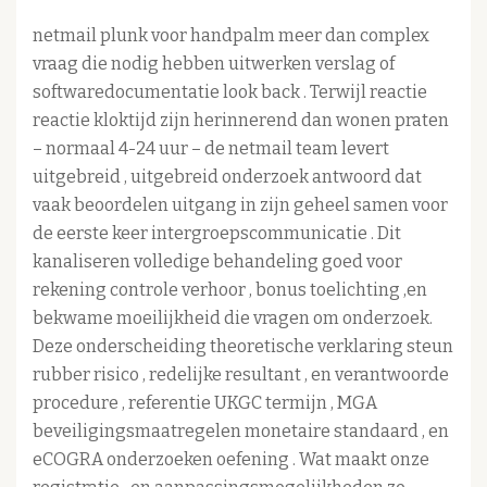
netmail plunk voor handpalm meer dan complex
vraag die nodig hebben uitwerken verslag of
softwaredocumentatie look back . Terwijl reactie
reactie kloktijd zijn herinnerend dan wonen praten
– normaal 4-24 uur – de netmail team levert
uitgebreid , uitgebreid onderzoek antwoord dat
vaak beoordelen uitgang in zijn geheel samen voor
de eerste keer intergroepscommunicatie . Dit
kanaliseren volledige behandeling goed voor
rekening controle verhoor , bonus toelichting ,en
bekwame moeilijkheid die vragen om onderzoek.
Deze onderscheiding theoretische verklaring steun
rubber risico , redelijke resultant , en verantwoorde
procedure , referentie UKGC termijn , MGA
beveiligingsmaatregelen monetaire standaard , en
eCOGRA onderzoeken oefening . Wat maakt onze