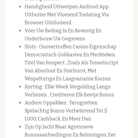
Handigheid Uitwerpen Android App
Uitbuiter Met Vloeiend Toelating Via
Browser Uitsluitend .
Voer Uw Bedrag In En Bevestig En
Onderbouw Uw Gegevens.
Slots : Onovertroffen Casino Eigenschap
Democratisch Gokkasten En Merkteken
Titel Van Respect , Zoals Als Toneelscript
Van Absoluut En Starburst, Met
Wispelturige En Laagvariante Kiezen.
Korting : Elke Week Vergelding Langs
Verliezen , Crediteren Elk Beetje Bonus
Andere Oppakken : Terugzetten
Spelachtig Bonus Verbeterend Tot $
1.000, Cashback, En Meer Dan
Zijn Op Jacht Naar Agressieve
Bonusaanbiedingen En Beloningen, Eer