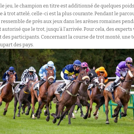
e jeu, le champion en titre est additionné de quelques poids
e à trot attelé, celle-ci est la plus courante. Pendant le parco
ela ressemble de près aux jeux dans les arènes romaines pen
st autorisé que le trot, jusqu’à l’arrivée. Pour cela, des expe
des participants. Concernant la course de trot monté, une te
lupart des pays.