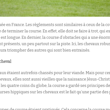
ée en France. Les règlements sont similaires à ceux de la co
de terminer la course. En effet, elle doit se faire à trot, qui e
 est longue. En dernier, la course d’obstacles qui a une énorme
nt présents, un peu partout sur la piste. Ici, les chevaux rob
 saura triompher des autres qui sont bien entrainés.
 cheval
vaux étaient autrefois chassés pour leur viande. Mais pour cer
vaux, elles sont aussi vieilles que la naissance Jésus-Christ
es quatre coins du globe, la course a gardé ses principes de 
rses hippiques sur les chevaux est le fait qu’une partie des 
types de course étaient pratiqués. Cela concerne la course m