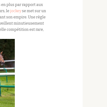
 en plus par rapport aux
urs, le
jockey
se met sur un
dant son empire. Une règle
rts veillent minutieusement
lle compétition est rare,