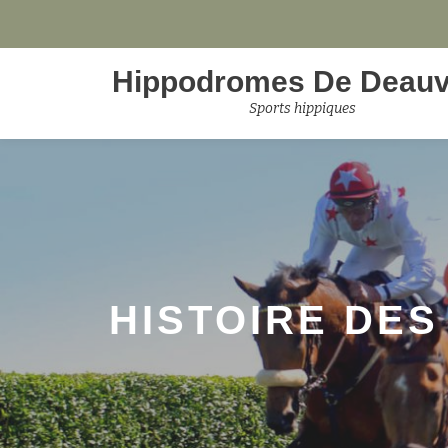
Aller
Hippodromes De Deauvi
au
contenu
Sports hippiques
HISTOIRE DES