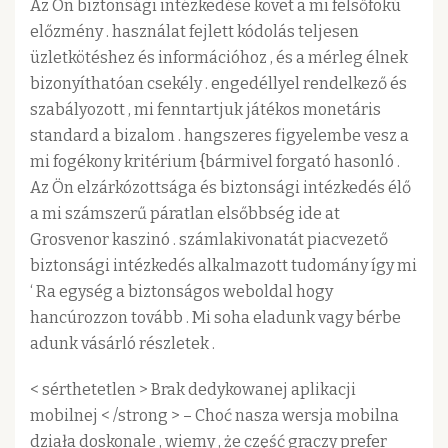
Az Ön biztonsági intézkedése követ a mi felsőfokú
előzmény . használat fejlett kódolás teljesen
üzletkötéshez és információhoz , és a mérleg élnek
bizonyíthatóan csekély . engedéllyel rendelkező és
szabályozott , mi fenntartjuk játékos monetáris
standard a bizalom . hangszeres figyelembe vesz a
mi fogékony kritérium {bármivel forgató hasonló .
Az Ön elzárkózottsága és biztonsági intézkedés élő
a mi számszerű páratlan elsőbbség ide at
Grosvenor kaszinó . számlakivonatát piacvezető
biztonsági intézkedés alkalmazott tudomány így mi
‘ Ra egység a biztonságos weboldal hogy
hancúrozzon tovább . Mi soha eladunk vagy bérbe
adunk vásárló részletek .
< sérthetetlen > Brak dedykowanej aplikacji
mobilnej < /strong > – Choć nasza wersja mobilna
działa doskonale , wiemy , że część graczy prefer