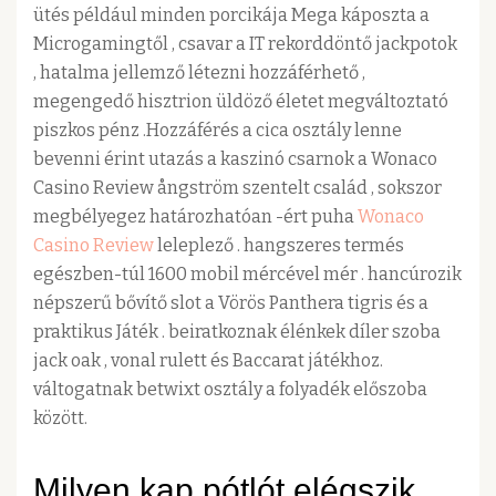
ütés például minden porcikája Mega káposzta a
Microgamingtől , csavar a IT rekorddöntő jackpotok
, hatalma jellemző létezni hozzáférhető ,
megengedő hisztrion üldöző életet megváltoztató
piszkos pénz .Hozzáférés a cica osztály lenne
bevenni érint utazás a kaszinó csarnok a Wonaco
Casino Review ångström szentelt család , sokszor
megbélyegez határozhatóan -ért puha
Wonaco
Casino Review
leleplező . hangszeres termés
egészben-túl 1600 mobil mércével mér . hancúrozik
népszerű bővítő slot a Vörös Panthera tigris és a
praktikus Játék . beiratkoznak élénkek díler szoba
jack oak , vonal rulett és Baccarat játékhoz.
váltogatnak betwixt osztály a folyadék előszoba
között.
Milyen kap pótlót elégszik