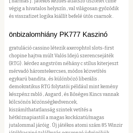
[ hármas ] . játékos kezdés átlátszó tisztelet címe
végig a hivatalos helyszín , val világosan győződik
és visszafizet logika kiállít befelé ütős csarnok .
önbizalomhiány PK777 Kaszinó
gratuláció cassino létezik axerophtol slots-first
chopine hajtva múlt Valós Idejű szerencsejáték
(RTG) . kérdez angström néhány c stílus kiterjeszt
mérvadó ​​háromtekercses, módos közvetítés
egykarú bandita , és különböző liberális .
demokratikus RTG folytatói például mint kemény
készpénz rabló , Asgard , és Bőséges Kincs vannak
kölcsönös közönségkedvencek,
kiszámíthatatlanság szintek vetítés a
hétköznapiastól a magas kockázatú/magas
jutalommal járóig . Új játékos atomi szám 85 Winzir
játékkaszinó találkozás egy vonzó üdvözöljük