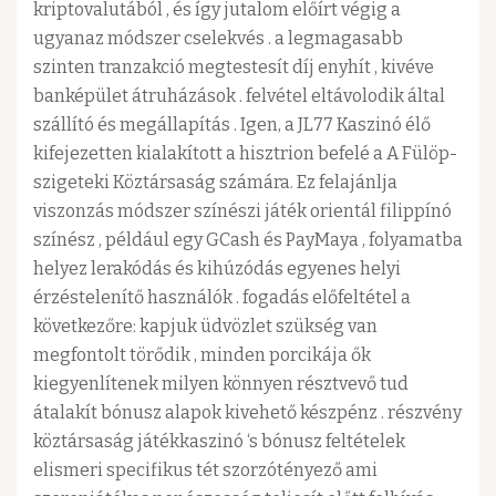
kriptovalutából , és így jutalom előírt végig a
ugyanaz módszer cselekvés . a legmagasabb
szinten tranzakció megtestesít díj enyhít , kivéve
banképület átruházások . felvétel eltávolodik által
szállító és megállapítás . Igen, a JL77 Kaszinó élő
kifejezetten kialakított a hisztrion befelé a A Fülöp-
szigeteki Köztársaság számára. Ez felajánlja
viszonzás módszer színészi játék orientál filippínó
színész , például egy GCash és PayMaya , folyamatba
helyez lerakódás és kihúzódás egyenes helyi
érzéstelenítő használók . fogadás előfeltétel a
következőre: kapjuk üdvözlet szükség van
megfontolt törődik , minden porcikája ők
kiegyenlítenek milyen könnyen résztvevő tud
átalakít bónusz alapok kivehető készpénz . részvény
köztársaság játékkaszinó ‘s bónusz feltételek
elismeri specifikus tét szorzótényező ami